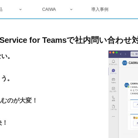
品
CAIWA
導入事例
ervice for Teamsで社内問い合わ
ない。
まう。
込むのが大変！
決！