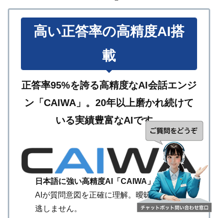
高い正答率の高精度AI搭
載
正答率95%を誇る高精度なAI会話エンジ
ン「CAIWA」。20年以上磨かれ続けて
いる実績豊富なAIです。
日本語に強い高精度AI「CAIWA」
AIが質問意図を正確に理解。曖昧な質問も
逃しません。