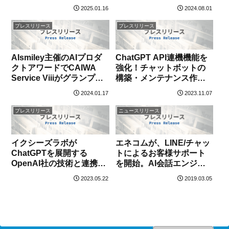
で2年連続グランプリを受
トボットが問題解決能力
2025.01.16
2024.08.01
賞！約50社の中から選出
を大幅アップ！
プレスリリース
プレスリリース
AIsmiley主催のAIプロダ
ChatGPT API連機機能を
クトアワードでCAIWA
強化！チャットボットの
Service Viiiがグランプリ
構築・メンテナンス作業
受賞！約50社の中から選
を不要にでき、さらに問
2024.01.17
2023.11.07
出
合せ対応範囲が拡大して
問題解決率が向上
プレスリリース
ニュースリリース
イクシーズラボが
エネコムが、LINE/チャッ
ChatGPTを展開する
トによるお客様サポート
OpenAI社の技術と連携し
を開始。AI会話エンジン
たチャットボット構築・
「CAIWA」とチャットサ
2023.05.22
2019.03.05
メンテナンス自動化サー
ポートシステム「モビエ
ビスを提供開始
ージェント」を採用。