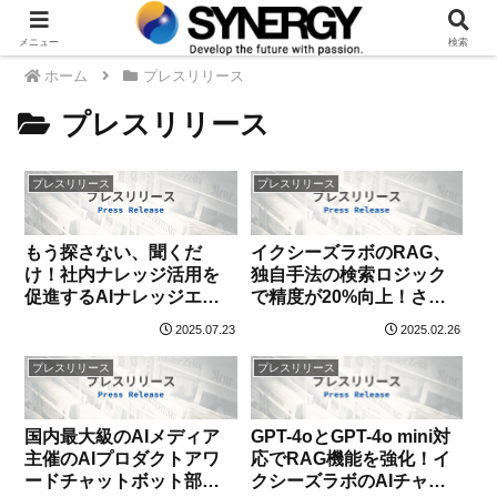
メニュー
検索
ホーム
プレスリリース
プレスリリース
プレスリリース
プレスリリース
もう探さない、聞くだ
イクシーズラボのRAG、
け！社内ナレッジ活用を
独自手法の検索ロジック
促進するAIナレッジエー
で精度が20%向上！さら
ジェント8月1日提供開始
にユーザー辞書機能追加
2025.07.23
2025.02.26
で企業固有の言い回しや
略語にも対応可能に
プレスリリース
プレスリリース
国内最大級のAIメディア
GPT-4oとGPT-4o mini対
主催のAIプロダクトアワ
応でRAG機能を強化！イ
ードチャットボット部門
クシーズラボのAIチャッ