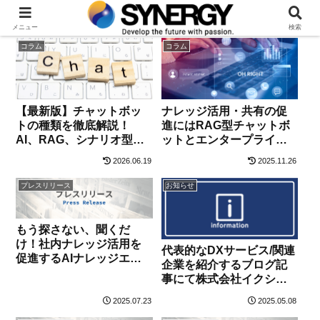
メニュー
検索
コラム
コラム
【最新版】チャットボッ
ナレッジ活用・共有の促
トの種類を徹底解説！
進にはRAG型チャットボ
AI、RAG、シナリオ型の
ットとエンタープライズ
違いと選び方
サーチ、どちらがおすす
2026.06.19
2025.11.26
め？
プレスリリース
お知らせ
もう探さない、聞くだ
け！社内ナレッジ活用を
代表的なDXサービス/関連
促進するAIナレッジエー
企業を紹介するブログ記
ジェント8月1日提供開始
事にて株式会社イクシー
ズラボが掲載されました
2025.07.23
2025.05.08