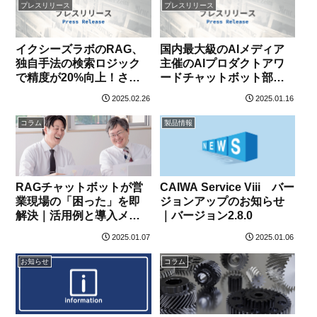
プレスリリース
プレスリリース
イクシーズラボのRAG、
国内最大級のAIメディア
独自手法の検索ロジック
主催のAIプロダクトアワ
で精度が20%向上！さら
ードチャットボット部門
にユーザー辞書機能追加
で2年連続グランプリを受
2025.02.26
2025.01.16
で企業固有の言い回しや
賞！約50社の中から選出
略語にも対応可能に
コラム
製品情報
RAGチャットボットが営
CAIWA Service Viii バー
業現場の「困った」を即
ジョンアップのお知らせ
解決｜活用例と導入メリ
｜バージョン2.8.0
ットを詳しく解説
2025.01.07
2025.01.06
お知らせ
コラム