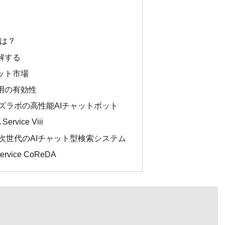
果は？
解する
ット市場
用の有効性
ズラボの高性能AIチャットボット
vice Viii
次世代のAIチャット型検索システム
vice CoReDA