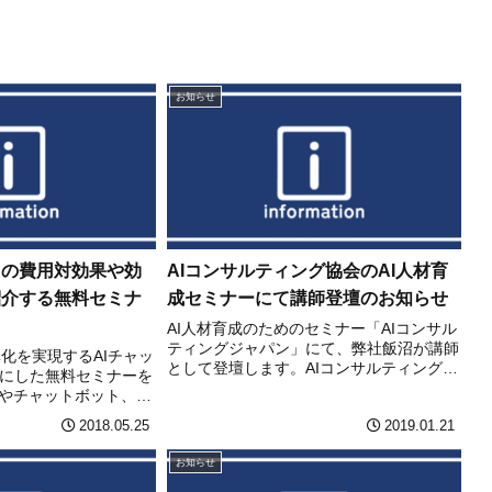
お知らせ
トの費用対効果や効
AIコンサルティング協会のAI人材育
紹介する無料セミナ
成セミナーにて講師登壇のお知らせ
AI人材育成のためのセミナー「AIコンサル
ティングジャパン」にて、弊社飯沼が講師
率化を実現するAIチャッ
として登壇します。AIコンサルティングジ
にした無料セミナーを
ャパンは、経営課題の解決を目的にAI導入
Iやチャットボット、そ
の是非を検討できる人材、顧客のニーズや
最新動向からチャットボ
2018.05.25
2019.01.21
課題に応じて、AIプロダクト・サービスの
スクとして活用してい
導...
ビス会社の事例紹介な
お知らせ