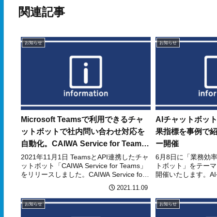
関連記事
お知らせ
お知らせ
Microsoft Teamsで利用できるチャ
AIチャットボッ
ットボットで社内問い合わせ対応を
果指標を事例で
自動化。CAIWA Service for Teams
ー開催
リリース！
2021年11月1日 TeamsとAPI連携したチャ
6月8日に「業務効
ットボット「CAIWA Service for Teams」
トボット」をテーマ
をリリースしました。CAIWA Service for
開催いたします。A
Teamsは、Microsoft Teams上で利用でき
してRPAを絡めた
2021.11.09
るチャットボット...
ットを社内ヘルプデ
る大手人材情報サー
お知らせ
お知らせ
ど、...