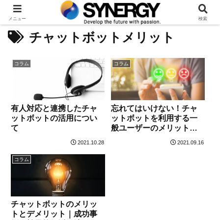
メニュー
検索
チャットボットメリット
コラム
コラム
有人対応と連携したチャ
忘れてはいけない！チャ
ットボットの活用につい
ットボットを利用する一
て
般ユーザーのメリットに
も目を向けよう
2021.10.28
2021.09.16
コラム
チャットボットのメリッ
トとデメリット｜成功事