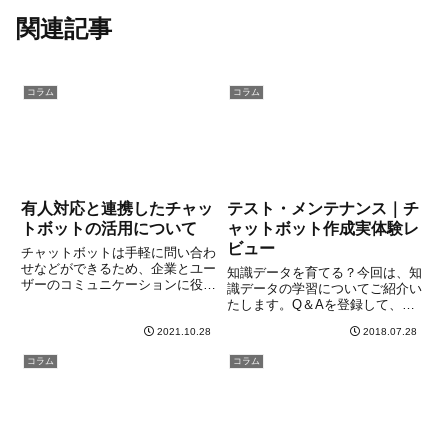
関連記事
コラム
コラム
有人対応と連携したチャッ
テスト・メンテナンス｜チ
トボットの活用について
ャットボット作成実体験レ
ビュー
チャットボットは手軽に問い合わ
せなどができるため、企業とユー
知識データを育てる？今回は、知
ザーのコミュニケーションに役立
識データの学習についてご紹介い
つ新たなツールとしてとして注目
たします。Q＆Aを登録して、回
されています。ただし、すべての
答時のアクションの設定も行いあ
質問や問い合わせに自動で対応で
2021.10.28
2018.07.28
る程度の対応はできるようになり
きるというわけではなく、「有人
ました。上司が言うには、
コラム
コラム
対応と連携したもの」「完全に無
CAIWAプラットフォームには
人対応のもの」とがあり、どちら
「意味認識エンジン」が備わって
が自社に適しているかは、目的や
るので...
使い方で異なります。