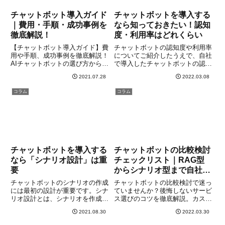
チャットボット導入ガイド
チャットボットを導入する
｜費用・手順・成功事例を
なら知っておきたい！認知
徹底解説！
度・利用率はどれくらい
【チャットボット導入ガイド】費
チャットボットの認知度や利用率
用や手順、成功事例を徹底解説！
についてご紹介したうえで、自社
AIチャットボットの選び方から運
で導入したチャットボットの認知
用方法まで、企業の担当者が知り
度や利用率を高める対策について
2021.07.28
2022.03.08
たい情報を網羅。問い合わせ削減
も紹介します。
や業務効率化の実現方法がわかり
コラム
コラム
ます。
チャットボットを導入する
チャットボットの比較検討
なら「シナリオ設計」は重
チェックリスト｜RAG型
要
からシナリオ型まで自社に
最適な製品を選択する方法
チャットボットのシナリオの作成
チャットボットの比較検討で迷っ
には最初の設計が重要です。シナ
ていませんか？後悔しないサービ
リオ設計とは、シナリオを作成す
ス選びのコツを徹底解説。カスタ
る事前準備のようなもので、顧客
マーサポート、社内ヘルプデス
2021.08.30
2022.03.30
から問い合わせを受ける内容を想
ク、マーケティングなど目的別
定し、シナリオの大きな枠組みを
に、最新のRAG型も含めて紹介