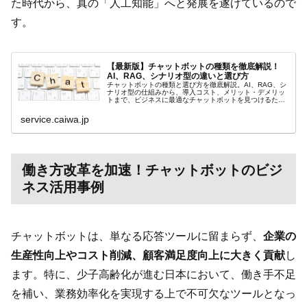
た時代から、真の「人工知能」へと発展を遂げているので
す。
【最新版】チャットボットの種類を徹底解説！
AI、RAG、シナリオ型の違いと選び方
チャットボットの種類と選び方を徹底解説。AI、RAG、シ
ナリオ型の仕組みから、導入コスト、メリット・デメリッ
トまで、ビジネスに最適なチャットボットを見つけるため
の知識を網羅的に提供します。
service.caiwa.jp
働き方改革を加速！チャットボットのビジ
ネス活用事例
チャットボットは、単なる応答ツールに留まらず、
企業の
生産性向上やコスト削減、顧客満足度向上に大きく貢献
し
ます。特に、少子高齢化が進む日本において、働き手不足
を補い、業務効率化を実現する上で不可欠なツールとなっ